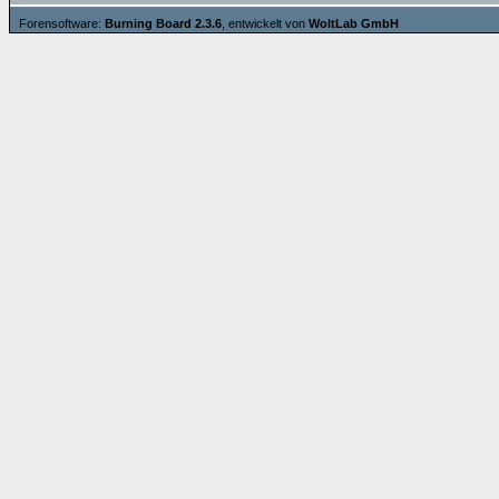
Forensoftware:
Burning Board 2.3.6
, entwickelt von
WoltLab GmbH