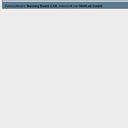
Forensoftware:
Burning Board 2.3.6
, entwickelt von
WoltLab GmbH