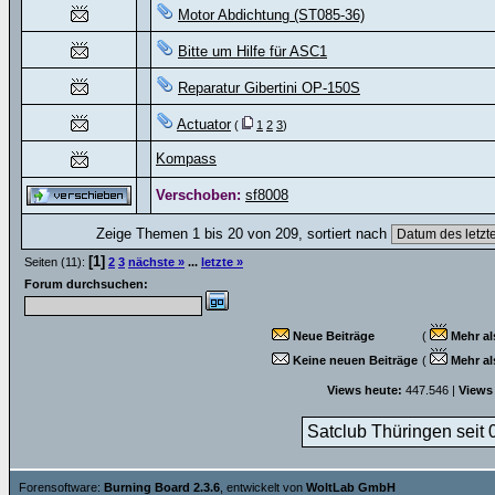
Motor Abdichtung (ST085-36)
Bitte um Hilfe für ASC1
Reparatur Gibertini OP-150S
Actuator
(
1
2
3
)
Kompass
Verschoben:
sf8008
Zeige Themen 1 bis 20 von 209, sortiert nach
[1]
Seiten (11):
2
3
nächste »
...
letzte »
Forum durchsuchen:
Neue Beiträge
(
Mehr al
Keine neuen Beiträge
(
Mehr al
Views heute:
447.546 |
Views
Satclub Thüringen seit 
Forensoftware:
Burning Board 2.3.6
, entwickelt von
WoltLab GmbH