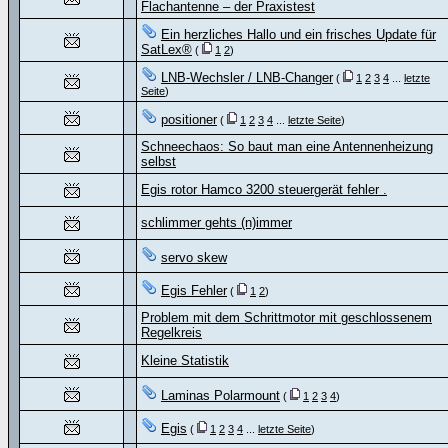
Flachantenne – der Praxistest
Ein herzliches Hallo und ein frisches Update für
SatLex®
(
1
2
)
LNB-Wechsler / LNB-Changer
(
1
2
3
4
...
letzte
Seite
)
positioner
(
1
2
3
4
...
letzte Seite
)
Schneechaos: So baut man eine Antennenheizung
selbst
Egis rotor Hamco 3200 steuergerät fehler .
schlimmer gehts (n)immer
servo skew
Egis Fehler
(
1
2
)
Problem mit dem Schrittmotor mit geschlossenem
Regelkreis
Kleine Statistik
Laminas Polarmount
(
1
2
3
4
)
Egis
(
1
2
3
4
...
letzte Seite
)