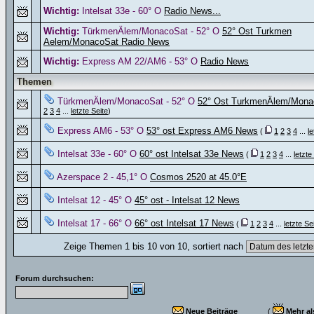
Wichtig:
Intelsat 33e - 60° O
Radio News...
Wichtig:
TürkmenÄlem/MonacoSat - 52° O
52° Ost Turkmen
Aelem/MonacoSat Radio News
Wichtig:
Express AM 22/AM6 - 53° O
Radio News
Themen
TürkmenÄlem/MonacoSat - 52° O
52° Ost TurkmenÄlem/Mona
2
3
4
...
letzte Seite
)
Express AM6 - 53° O
53° ost Express AM6 News
(
1
2
3
4
...
le
Intelsat 33e - 60° O
60° ost Intelsat 33e News
(
1
2
3
4
...
letzte
Azerspace 2 - 45,1° O
Cosmos 2520 at 45.0°E
Intelsat 12 - 45° O
45° ost - Intelsat 12 News
Intelsat 17 - 66° O
66° ost Intelsat 17 News
(
1
2
3
4
...
letzte Se
Zeige Themen 1 bis 10 von 10, sortiert nach
Forum durchsuchen:
Neue Beiträge
(
Mehr al