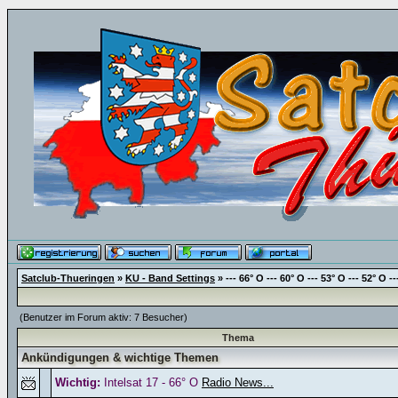
Satclub-Thueringen
»
KU - Band Settings
» --- 66° O --- 60° O --- 53° O --- 52° O --
(Benutzer im Forum aktiv: 7 Besucher)
Thema
Ankündigungen & wichtige Themen
Wichtig:
Intelsat 17 - 66° O
Radio News...