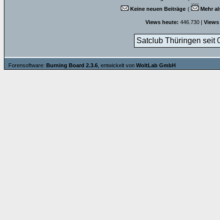
Keine neuen Beiträge
(
Mehr al
Views heute:
446.730 |
Views
Satclub Thüringen seit 
Forensoftware:
Burning Board 2.3.6
, entwickelt von
WoltLab GmbH