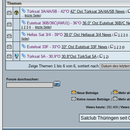
Themen
Türksat 3A/4A/5B - 42°O
42° Ost Türksat 3A/4A/5B News
(
...
letzte Seite
)
Eutelsat 36B/36C(AMU1) - 36°O
36.0° Ost Eutelsat 36B/C 
1
2
3
4
...
letzte Seite
)
Hellas Sat 3/4 - 39°O
39.0° Ost Hellasat 3/4 News
(
1
2
3
4
.
Seite
)
Eutelsat 33F - 33°O
33° Ost Eutelsat 33F News
(
1
2
3
4
)
Türksat 5A - 30,9°O
30.8°Ost TürkSat 5A
(
1
2
)
Zeige Themen 1 bis 6 von 6, sortiert nach
Forum durchsuchen:
Neue Beiträge
(
Mehr al
Keine neuen Beiträge
(
Mehr al
Views heute:
292.409 |
Views
Satclub Thüringen seit 