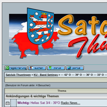
Satclub-Thueringen
»
KU - Band Settings
» --- 42° O --- 39° O --- 36° O --- 33° O --
(Benutzer im Forum aktiv: 4 Besucher)
Thema
Ankündigungen & wichtige Themen
Wichtig:
Hellas Sat 3/4 - 39°O
Radio News...