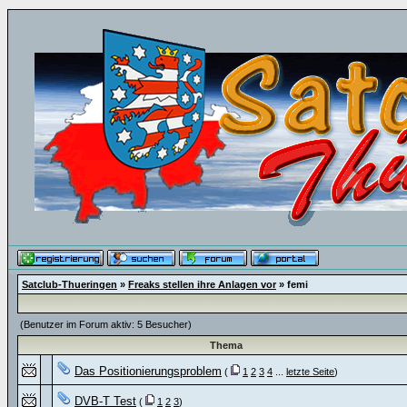
Satclub-Thueringen
»
Freaks stellen ihre Anlagen vor
» femi
(Benutzer im Forum aktiv: 5 Besucher)
Thema
Das Positionierungsproblem
(
1
2
3
4
...
letzte Seite
)
DVB-T Test
(
1
2
3
)