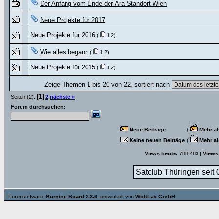
Der Anfang vom Ende der Ära Standort Wien
Neue Projekte für 2017
Neue Projekte für 2016
(
1
2
)
Wie alles begann
(
1
2
)
Neue Projekte für 2015
(
1
2
)
Zeige Themen 1 bis 20 von 22, sortiert nach
[1]
Seiten (2):
2
nächste »
Forum durchsuchen:
Neue Beiträge
(
Mehr al
Keine neuen Beiträge
(
Mehr al
Views heute:
788.483 |
Views
Satclub Thüringen seit 
Forensoftware:
Burning Board 2.3.6
, entwickelt von
WoltLab GmbH