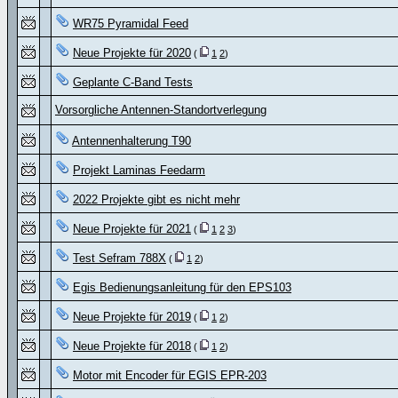
WR75 Pyramidal Feed
Neue Projekte für 2020
(
1
2
)
Geplante C-Band Tests
Vorsorgliche Antennen-Standortverlegung
Antennenhalterung T90
Projekt Laminas Feedarm
2022 Projekte gibt es nicht mehr
Neue Projekte für 2021
(
1
2
3
)
Test Sefram 788X
(
1
2
)
Egis Bedienungsanleitung für den EPS103
Neue Projekte für 2019
(
1
2
)
Neue Projekte für 2018
(
1
2
)
Motor mit Encoder für EGIS EPR-203