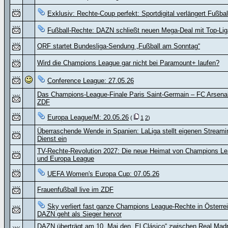
Exklusiv: Rechte-Coup perfekt: Sportdigital verlängert Fußbal
Fußball-Rechte: DAZN schließt neuen Mega-Deal mit Top-Lig
ORF startet Bundesliga-Sendung „Fußball am Sonntag“
Wird die Champions League gar nicht bei Paramount+ laufen?
Conference League: 27.05.26
Das Champions-League-Finale Paris Saint-Germain – FC Arsenal
ZDF
Europa League/M: 20.05.26
(
1
2
)
Überraschende Wende in Spanien: LaLiga stellt eigenen Streami
Dienst ein
TV-Rechte-Revolution 2027: Die neue Heimat von Champions L
und Europa League
UEFA Women's Europa Cup: 07.05.26
Frauenfußball live im ZDF
Sky verliert fast ganze Champions League-Rechte in Österre
DAZN geht als Sieger hervor
DAZN überträgt am 10. Mai den „El Clásico“ zwischen Real Madr