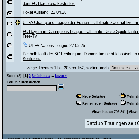
dem FC Barcelona kostenlos
Pokal Ausland, 22.04.26
UEFA Champions League der Frauen: Halbfinale zweimal live i
FC Bayern im Champions-League-Halbfinale: Diese Spiele laufen
Free-TV
UEFA Nations League 27.03.26
Deshalb läuft der SC Freiburg am Donnerstag nicht klassisch in 
Konferenz
Zeige Themen 1 bis 20 von 152, sortiert nach
[1]
Seiten (8):
2
3
nächste »
...
letzte »
Forum durchsuchen:
Neue Beiträge
(
Mehr al
Keine neuen Beiträge
(
Mehr al
Views heute:
706.391 |
Views
Satclub Thüringen seit 