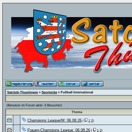
Satclub-Thueringen
»
Sportecke
» Fußball International
(Benutzer im Forum aktiv: 6 Besucher)
Thema
Champions League/M: 06.08.26
(
1
2
)
Frauen-Champions League: 06.08.26
(
1
2
)