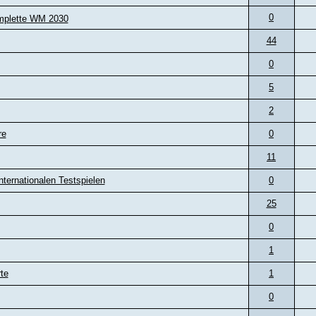
0
mplette WM 2030
44
0
5
2
re
0
11
nternationalen Testspielen
0
25
0
1
te
1
0