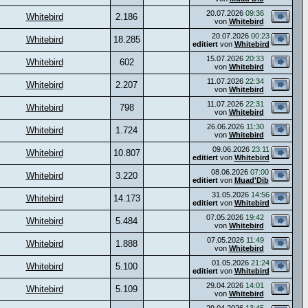
20.07.2026
09:36
Whitebird
2.186
von
Whitebird
20.07.2026
00:23
Whitebird
18.285
editiert
von
Whitebird
15.07.2026
20:33
Whitebird
602
von
Whitebird
11.07.2026
22:34
Whitebird
2.207
von
Whitebird
11.07.2026
22:31
Whitebird
798
von
Whitebird
26.06.2026
11:30
Whitebird
1.724
von
Whitebird
09.06.2026
23:11
Whitebird
10.807
editiert
von
Whitebird
08.06.2026
07:00
Whitebird
3.220
editiert
von
Muad'Dib
31.05.2026
14:56
Whitebird
14.173
editiert
von
Whitebird
07.05.2026
19:42
Whitebird
5.484
von
Whitebird
07.05.2026
11:49
Whitebird
1.888
von
Whitebird
01.05.2026
21:24
Whitebird
5.100
editiert
von
Whitebird
29.04.2026
14:01
Whitebird
5.109
von
Whitebird