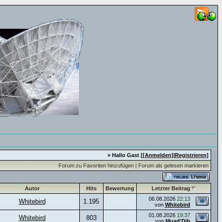
» Hallo Gast [
[Anmelden]
|
Registrieren
]
Forum zu Favoriten hinzufügen
|
Forum als gelesen markieren
Autor
Hits
Bewertung
Letzter Beitrag
06.08.2026
22:13
Whitebird
1.195
von
Whitebird
01.08.2026
19:37
Whitebird
803
von
Muad'Dib