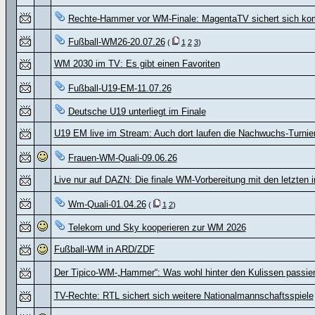
Rechte-Hammer vor WM-Finale: MagentaTV sichert sich ko
Fußball-WM26-20.07.26
(
1
2
3
)
WM 2030 im TV: Es gibt einen Favoriten
Fußball-U19-EM-11.07.26
Deutsche U19 unterliegt im Finale
U19 EM live im Stream: Auch dort laufen die Nachwuchs-Turnie
Frauen-WM-Quali-09.06.26
Live nur auf DAZN: Die finale WM-Vorbereitung mit den letzten i
Wm-Quali-01.04.26
(
1
2
)
Telekom und Sky kooperieren zur WM 2026
Fußball-WM in ARD/ZDF
Der Tipico-WM-„Hammer“: Was wohl hinter den Kulissen passier
TV-Rechte: RTL sichert sich weitere Nationalmannschaftsspiele