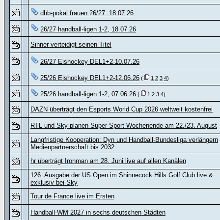
dhb-pokal frauen 26/27: 18.07.26
26/27 handball-ligen 1-2, 18.07.26
Sinner verteidigt seinen Titel
26/27 Eishockey DEL1+2-10.07.26
25/26 Eishockey DEL1+2-12.06.26
(
1
2
3
4
)
25/26 handball-ligen 1-2, 07.06.26
(
1
2
3
4
)
DAZN überträgt den Esports World Cup 2026 weltweit kostenfrei
RTL und Sky planen Super-Sport-Wochenende am 22./23. August
Langfristige Kooperation: Dyn und Handball-Bundesliga verlängern
Medienpartnerschaft bis 2032
hr überträgt Ironman am 28. Juni live auf allen Kanälen
126. Ausgabe der US Open im Shinnecock Hills Golf Club live &
exklusiv bei Sky
Tour de France live im Ersten
Handball-WM 2027 in sechs deutschen Städten