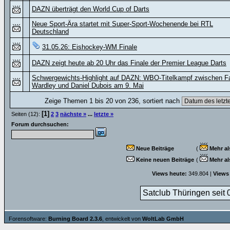
DAZN überträgt den World Cup of Darts
Neue Sport-Ära startet mit Super-Sport-Wochenende bei RTL
Deutschland
31.05.26: Eishockey-WM Finale
DAZN zeigt heute ab 20 Uhr das Finale der Premier League Darts
Schwergewichts-Highlight auf DAZN: WBO-Titelkampf zwischen F
Wardley und Daniel Dubois am 9. Mai
Zeige Themen 1 bis 20 von 236, sortiert nach
[1]
Seiten (12):
2
3
nächste »
...
letzte »
Forum durchsuchen:
Neue Beiträge
(
Mehr al
Keine neuen Beiträge
(
Mehr al
Views heute:
349.804 |
Views
Satclub Thüringen seit 
Forensoftware:
Burning Board 2.3.6
, entwickelt von
WoltLab GmbH