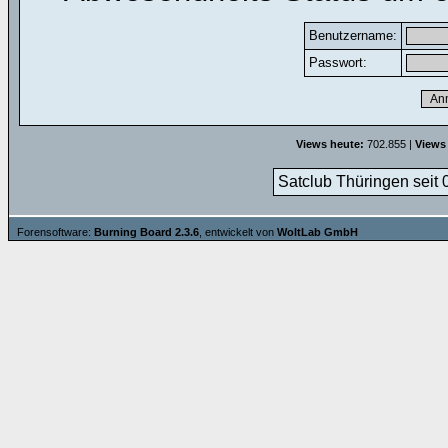
Benutzername:
Passwort:
Views heute:
702.855 |
Views
Satclub Thüringen seit 
Forensoftware:
Burning Board 2.3.6
, entwickelt von
WoltLab GmbH