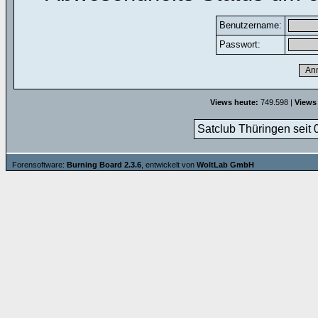
Benutzername:
Passwort:
Views heute:
749.598 |
Views
Satclub Thüringen seit 
Forensoftware:
Burning Board 2.3.6
, entwickelt von
WoltLab GmbH